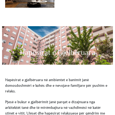
Hapësirat e Gjelbëruara
Hapësirat e gjelbëruara në ambientet e banimit janë
domosdoshmëri e kohës dhe e nevojave familjare për pushim e
relaks.
Pjesë e bukur e gjelbërimit janë parqet e dizajnuara nga
arkitektët tanë dhe të mirëmbajtura në vazhdimësi në katër
stinët e vitit. Ulëset dhe hapësirat relaksuese për qëndrim me