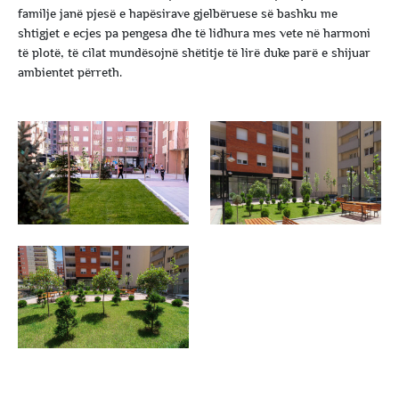
familje janë pjesë e hapësirave gjelbëruese së bashku me
shtigjet e ecjes pa pengesa dhe të lidhura mes vete në harmoni
të plotë, të cilat mundësojnë shëtitje të lirë duke parë e shijuar
ambientet përreth.