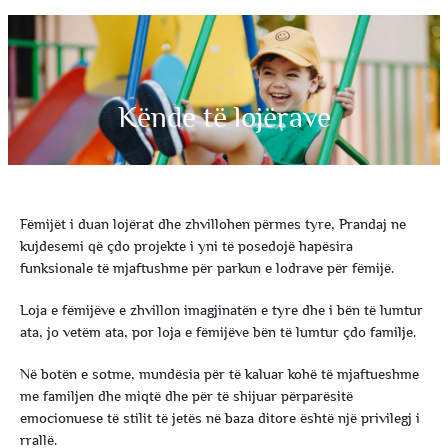
Kënde të lojërave
Fëmijët i duan lojërat dhe zhvillohen përmes tyre, Prandaj ne
kujdesemi që çdo projekte i yni të posedojë hapësira
funksionale të mjaftushme për parkun e lodrave për fëmijë.
Loja e fëmijëve e zhvillon imagjinatën e tyre dhe i bën të lumtur
ata, jo vetëm ata, por loja e fëmijëve bën të lumtur çdo familje.
Në botën e sotme, mundësia për të kaluar kohë të mjaftueshme
me familjen dhe miqtë dhe për të shijuar përparësitë
emocionuese të stilit të jetës në baza ditore është një privilegj i
rrallë.