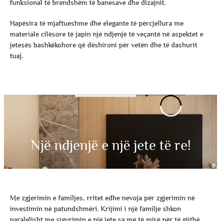
funksional të brendshëm të banesave dhe dizajnit.
Hapësira të mjaftueshme dhe elegante të përcjellura me
materiale cilësore të japin një ndjenjë të veçantë në aspektet e
jetesës bashkëkohore që dëshironi për vetën dhe të dashurit
tuaj.
Një ndjenjë e një jete të re!
Me zgjerimin e familjes, rritet edhe nevoja për zgjerimin në
investimin në patundshmëri. Krijimi i një familje shkon
paralelisht me sigurimin e një jete sa më të mirë për të gjithë