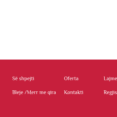
Së shpejti
Oferta
Lajm
Bleje /
Merr me qira
Kontakti
Regji