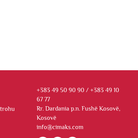
+383 49 50 90 90
/
+383 49 10
e
67 77
Rr. Dardania p.n. Fushë Kosovë,
strohu
Kosovë
info@cimaks.com