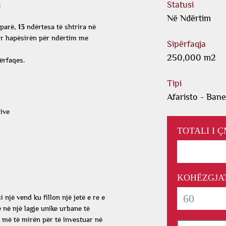
Statusi
:
Në Ndërtim
 parë,
13
ndërtesa të shtrira në
r hapësirën për ndërtim me
Sipërfaqja
250,000 m2
ërfaqes.
Tipi
Afaristo - Ban
ive
TOTALI I 
KOHËZGJAT
një vend ku fillon një jetë e re e
në një lagje unike urbane të
n më të mirën për të investuar në