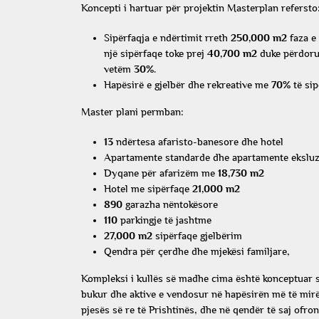
Koncepti i hartuar për projektin Masterplan refersto
Sipërfaqja e ndërtimit rreth
250,000 m2
faza e
një sipërfaqe toke prej
40,700 m2
duke përdoru
vetëm
30%
.
Hapësirë e gjelbër dhe rekreative me
70%
të sip
Master plani permban:
13
ndërtesa afaristo-banesore dhe hotel
Apartamente standarde dhe apartamente eksluz
Dyqane për afarizëm me
18,730 m2
Hotel me sipërfaqe
21,000 m2
890
garazha nëntokësore
110
parkingje të jashtme
27,000 m2
sipërfaqe gjelbërim
Qendra për çerdhe dhe mjekësi familjare,
Kompleksi i kullës së madhe cima është konceptuar si 
bukur dhe aktive e vendosur në hapësirën më të mirë 
pjesës së re të Prishtinës, dhe në qendër të saj ofro