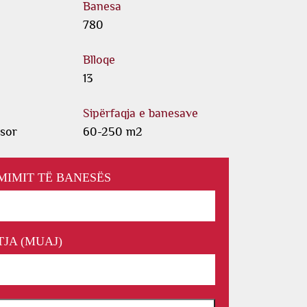
Banesa
780
Blloqe
13
Sipërfaqja e banesave
esor
60-250 m2
ÇMIMIT TË BANESËS
JA (MUAJ)