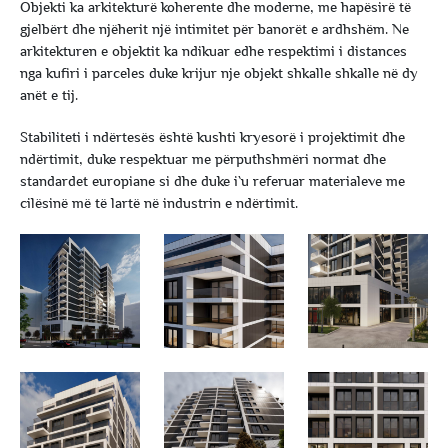
Objekti ka arkitekturë koherente dhe moderne, me hapësirë të
gjelbërt dhe njëherit një intimitet për banorët e ardhshëm. Ne
arkitekturen e objektit ka ndikuar edhe respektimi i distances
nga kufiri i parceles duke krijur nje objekt shkalle shkalle në dy
anët e tij.
Stabiliteti i ndërtesës është kushti kryesorë i projektimit dhe
ndërtimit, duke respektuar me përputhshmëri normat dhe
standardet europiane si dhe duke i`u referuar materialeve me
cilësinë më të lartë në industrin e ndërtimit.