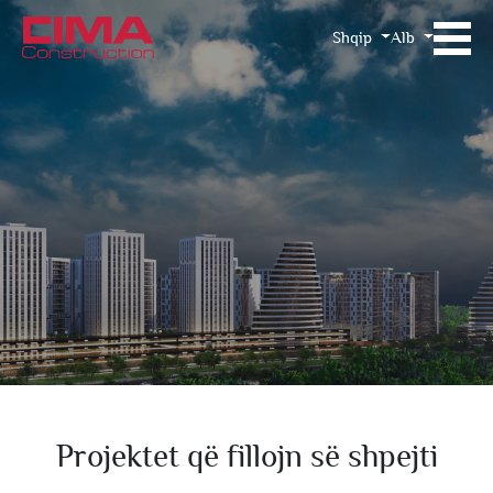
Shqip
Alb
Projektet që fillojn së shpejti