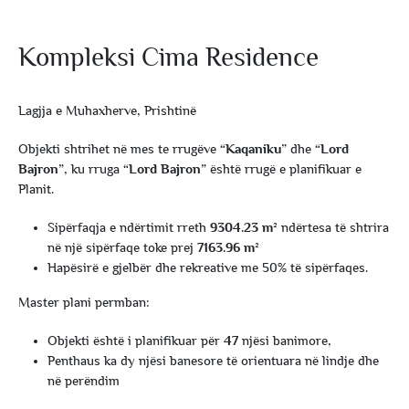
Kompleksi Cima Residence
Lagjja e Muhaxherve, Prishtinë
Objekti shtrihet në mes te rrugëve
“Kaqaniku
” dhe
“Lord
Bajron”
, ku rruga
“Lord Bajron”
është rrugë e planifikuar e
Planit.
Sipërfaqja e ndërtimit rreth
9304.23 m²
ndërtesa të shtrira
në një sipërfaqe toke prej
7163.96 m²
Hapësirë e gjelbër dhe rekreative me 50% të sipërfaqes.
Master plani permban:
Objekti është i planifikuar për
47
njësi banimore,
Penthaus ka dy njësi banesore të orientuara në lindje dhe
në perëndim