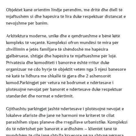
Objektet kanë orientim lindje perendim, me dritë dhe diell të
mjaftushëm si dhe hapësira të lira duke respektuar distancat e
nevojshme për banim.
Arkitektura moderne, unike dhe e qendrueshme e bënë këtë
kompleks të veçantë. Kompleksi ofron mundësi të mira për
zhvillimin e jetës familjare të shëndoshë me hapësira
gjelbëruese, shtigje dhe hapësira te mjaftueshme për lojë.
Privatësia dhe komoditeti i banorëve është rritur duke
organizuar në cdo hyrje të objektit vetëm nga 3 njësi banesore
në katë te lidhura me shkallë të gjera dhe 2 ashensorët
komod.Parkingjet për vetura në bodrumet e ndërtesave i
plotësojnë nevojat për banorët e ndërtesave duke respektuar
standardet dhe normat e ndërtimit.
Gjithashtu parkingjet jashtë ndertesave i plotësojnë nevojat e
lokaleve afariste dhe janë në harmoni me kriteret të cilat
parashihen sipas planeve dhe rregullave urbanistike. Kompleksi
do të ndërtohet për banorët e ardhshëm – klientët tanë të
mundshëm të cilë janë shtylla kryesore që na shtynë përpara