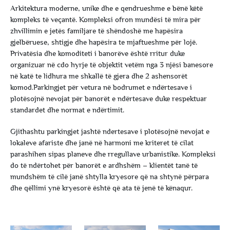
Arkitektura moderne, unike dhe e qendrueshme e bënë këtë
kompleks të veçantë. Kompleksi ofron mundësi të mira për
zhvillimin e jetës familjare të shëndoshë me hapësira
gjelbëruese, shtigje dhe hapësira te mjaftueshme për lojë.
Privatësia dhe komoditeti i banorëve është rritur duke
organizuar në cdo hyrje të objektit vetëm nga 3 njësi banesore
në katë te lidhura me shkallë të gjera dhe 2 ashensorët
komod.Parkingjet për vetura në bodrumet e ndërtesave i
plotësojnë nevojat për banorët e ndërtesave duke respektuar
standardet dhe normat e ndërtimit.
Gjithashtu parkingjet jashtë ndertesave i plotësojnë nevojat e
lokaleve afariste dhe janë në harmoni me kriteret të cilat
parashihen sipas planeve dhe rregullave urbanistike. Kompleksi
do të ndërtohet për banorët e ardhshëm – klientët tanë të
mundshëm të cilë janë shtylla kryesore që na shtynë përpara
dhe qëllimi ynë kryesorë është që ata të jenë të kënaqur.